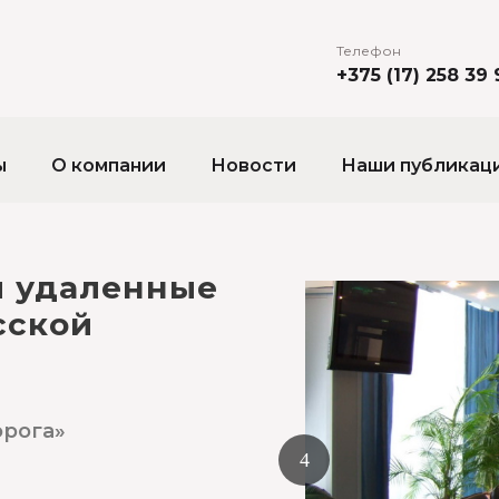
Телефон
+375 (17) 258 39 
ы
О компании
Новости
Наши публикац
и удаленные
сской
орога»