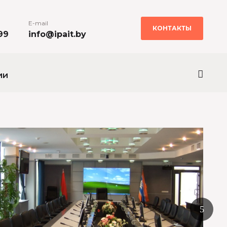
E-mail
КОНТАКТЫ
99
info@ipait.by
ии