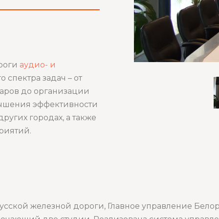
роги
аудио- и
 спектра задач – от
аров до организации
ышения эффективности
ругих городах, а также
риятий.
русской железной дороги, Главное управление Бел