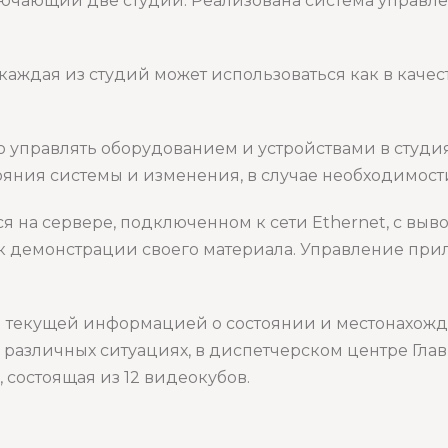
лючающий две студии. Реализована система управле
аждая из студий может использоваться как в качест
управлять оборудованием и устройствами в студиях
ояния системы и изменения, в случае необходимост
 на сервере, подключенном к сети Ethernet, с выво
 к демонстрации своего материала. Управление пр
 текущей информацией о состоянии и местонахожде
различных ситуациях, в диспетчерском центре Гла
состоящая из 12 видеокубов.