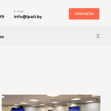
E-mail
КОНТАКТЫ
99
info@ipait.by
ии