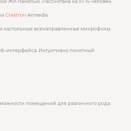
 ЖК-панелью. Рассчитана на 10-15 человек.
ии
Crestron
Airmedia.
тся настольные всенаправленные микрофоны
eb-интерфейса. Интуитивно понятный
зможности помещений для различного рода