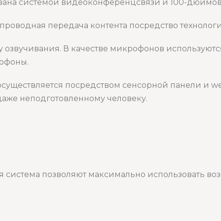
ана системой видеоконференцсвязи и 100-дюймовой
проводная передача контента посредство технолог
у озвучивания. В качестве микрофонов использую
офоны.
осуществляется посредством сенсорной панели и w
даже неподготовленному человеку.
 система позволяют максимально использовать во