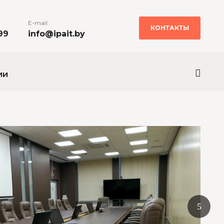
E-mail
КОНТАКТЫ
99
info@ipait.by
ии