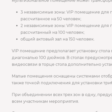
мультизональное помещение может трансформ
3 независимые зоны: VIP помещение для 
рассчитанное на 50 человек;
2 независимые зоны: VIP помещение для 
рассчитанный на 100 человек;
общий актовый зал на 150 человек.
VIP помещение предполагает установку стола
диагональю 100 дюймов. В столах предусмотр
видеосвязи в торце стола дополнительно уст
Малые помещения оснащены системами отобр
также точкой подключения для установки три
При объединении всех трех зон в одну, пре
всем участникам мероприятия.